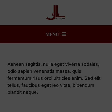
Saltar
al
contenido
MENÚ
INICIO
Aenean sagittis, nulla eget viverra sodales,
SOBRE MÍ
odio sapien venenatis massa, quis
fermentum risus orci ultricies enim. Sed elit
MIS SERVICIOS
tellus, faucibus eget leo vitae, bibendum
blandit neque.
CLIENTES / PARTNERS
CONTACTO