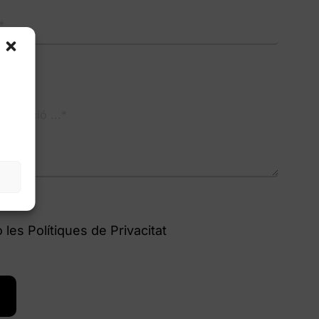
?*
a
o les Polítiques de Privacitat