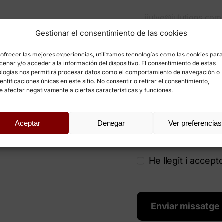
Gestionar el consentimiento de las cookies
Com puc ajudar-lo
ofrecer las mejores experiencias, utilizamos tecnologías como las cookies par
enar y/o acceder a la información del dispositivo. El consentimiento de estas
ologías nos permitirá procesar datos como el comportamiento de navegación o
dentificaciones únicas en este sitio. No consentir o retirar el consentimiento,
 afectar negativamente a ciertas características y funciones.
Aceptar
Denegar
Ver preferencias
POLÍTICA DE PRIVACITAT
He llegit i accept
Enviar missatge