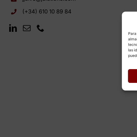
(+34) 610 10 89 84
Para 
almac
tecn
las i
puede